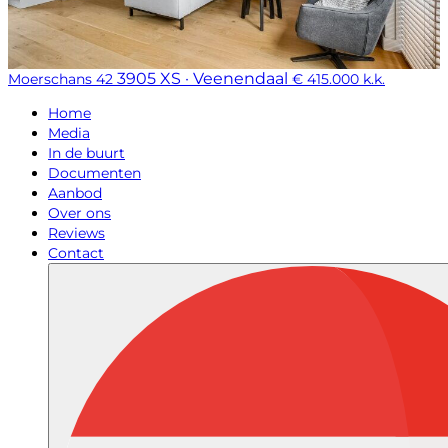
3905 XS · Veenendaal
Moerschans 42
€ 415.000 k.k.
Home
Media
In de buurt
Documenten
Aanbod
Over ons
Reviews
Contact