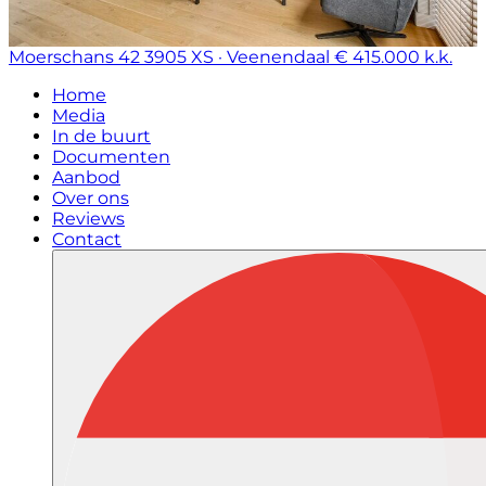
Moerschans 42
3905 XS · Veenendaal
€ 415.000 k.k.
Home
Media
In de buurt
Documenten
Aanbod
Over ons
Reviews
Contact