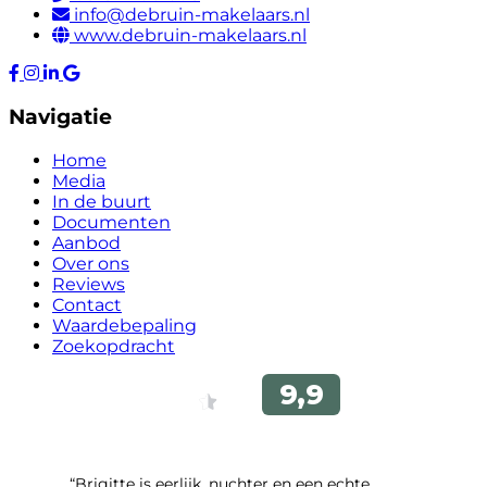
info@debruin-makelaars.nl
www.debruin-makelaars.nl
Navigatie
Home
Media
In de buurt
Documenten
Aanbod
Over ons
Reviews
Contact
Waardebepaling
Zoekopdracht
“Brigitte is eerlijk, nuchter en een echte